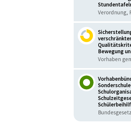
Stundentafel
Verordnung, F
Sicherstellun
verschränkter
Qualitätskri
Bewegung un
Vorhaben gemä
Vorhabenbünd
Sonderschule
Schulorganis
Schulzeitgese
Schülerbeihi
Bundesgesetz,