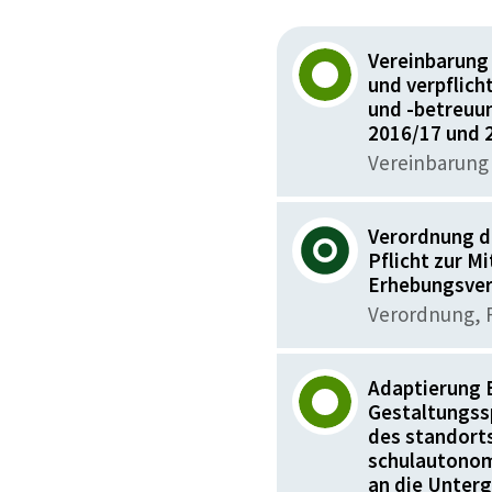
Vereinbarung 
und verpflich
und -betreuu
2016/17 und 
Vereinbarung 
Verordnung de
Pflicht zur M
Erhebungsve
Verordnung, F
Adaptierung 
Gestaltungssp
des standort
schulautono
an die Unter