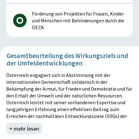
Förderung von Projekten für Frauen, Kinder
und Menschen mit Behinderungen durch die
OEZA
Gesamtbeurteilung des Wirkungsziels und
der Umfeldentwicklungen
Österreich engagiert sich in Abstimmung mit der
internationalen Gemeinschaft solidarisch in der
Bekämpfung der Armut, für Frieden und Demokratie und für
den Erhalt der Umwelt und der natürlichen Ressourcen.
Österreich leistet mit seiner vorhandenen Expertise und
langjährigen Erfahrung einen effektiven Beitrag zum
Erreichen der nachhaltigen Entwicklungsziele (SDGs) der
Vereinten Nationen. Insbesondere wird dabei die
+ mehr lesen
gleichberechtigte Teilhabe und Mitsprache von Frauen und
Männern am Entwicklungsprozess gefördert. Dies ist für die