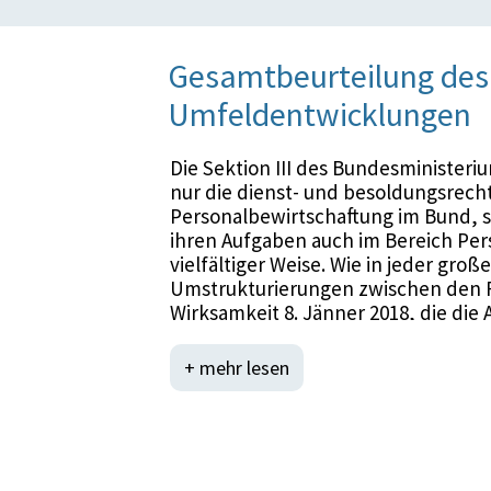
Gesamtbeurteilung des 
Umfeldentwicklungen
Die Sektion III des Bundesministeriu
nur die dienst- und besoldungsrec
Personalbewirtschaftung im Bund, s
ihren Aufgaben auch im Bereich Per
vielfältiger Weise. Wie in jeder gro
Umstrukturierungen zwischen den Re
Wirksamkeit 8. Jänner 2018, die die 
hinaus wurde die Sektion III Öffent
Bundeskanzleramtes selbst samt ih
+ mehr lesen
Bundesministeriums für öffentlichen
Die tatsächliche Gleichstellung von
Bundesverfassung verankertes Ziel
Bundes stehen motivierte, an Karrie