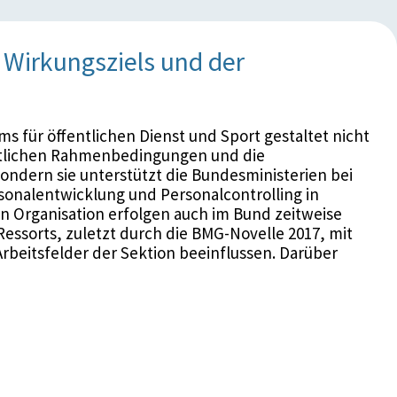
Wirkungsziels und der
ms für öffentlichen Dienst und Sport gestaltet nicht
htlichen Rahmenbedingungen und die
ondern sie unterstützt die Bundesministerien bei
sonalentwicklung und Personalcontrolling in
ßen Organisation erfolgen auch im Bund zeitweise
ssorts, zuletzt durch die BMG-Novelle 2017, mit
Arbeitsfelder der Sektion beeinflussen. Darüber
licher Dienst und Verwaltungsinnovation des
ren Kompetenzen Teil des neuen
 Dienst und Sport.
 Frauen und Männern ist ein in der österreichischen
. Im Fokus des Cross Mentoring Programms des
re interessierte Mitarbeiterinnen. Als Instrument