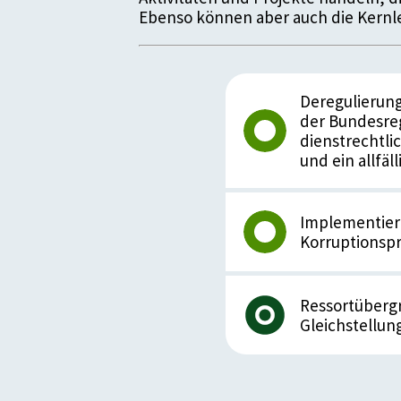
Ebenso können aber auch die Kernle
Deregulierung
der Bundesre
dienstrechtli
und ein allfäl
Implementier
Korruptionsp
Ressortübergr
Gleichstellu