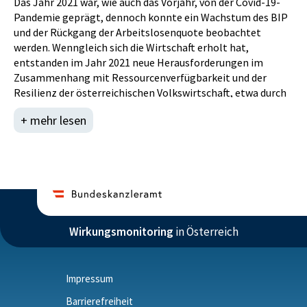
Das Jahr 2021 war, wie auch das Vorjahr, von der Covid-19-
Pandemie geprägt, dennoch konnte ein Wachstum des BIP
und der Rückgang der Arbeitslosenquote beobachtet
werden. Wenngleich sich die Wirtschaft erholt hat,
entstanden im Jahr 2021 neue Herausforderungen im
Zusammenhang mit Ressourcenverfügbarkeit und der
Resilienz der österreichischen Volkswirtschaft, etwa durch
Lieferengpässe und starke Preisanstiege für Rohstoffe und
+ mehr lesen
Energie.
Die wirtschaftliche Erholung bildet sich auch in der
Emissionsbilanz Österreichs ab: die Emissionen sind 2021
gegenüber 2020 um etwa 6,5 % angestiegen und haben
damit wieder das Niveau von 1990 erreicht. Der
pandemiebedingte Rückgang im Jahr 2020 um 7,5 %
gegenüber dem Vorjahr, war demnach ein „Ausreißer“, der
vor allem auf Rückgänge im Verkehrssektor und der
Wirkungsmonitoring
in Österreich
Industrieproduktion zurückzuführen ist.
Laut Globalschätzung der Statistik Austria lag die
Forschungsquote in Österreich im Jahr 2021 bei 3,21 %, das
Impressum
sind 12,9 Mrd. EUR, gegenüber 3,13 % und 3,22 % in den
Barrierefreiheit
Jahren 2019 und 2020. Trotz der getrübten Wirtschaftslage