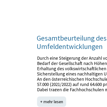
Gesamtbeurteilung des 
Umfeldentwicklungen
Durch eine Steigerung der Anzahl vo
Bedarf der Gesellschaft nach Höherq
Erhaltung des volkswirtschaftlichen
Sicherstellung eines nachhaltigen
An den österreichischen Hochschule
57.000 (2021/2022) auf rund 64.600 p
Dabei tragen die Fachhochschulen m
Abschlüssen eines Studienjahres ver
setzt geeignete Maßnahmen voraus,
+ mehr lesen
Umsetzung einer umfassenden Hoch