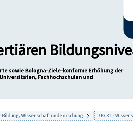
ertiären Bildungsniv
ierte sowie Bologna-Ziele-konforme Erhöhung der
 Universitäten, Fachhochschulen und
r Bildung, Wissenschaft und Forschung
UG 31 - Wissen