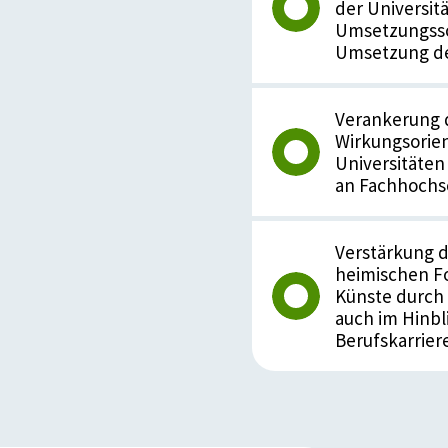
der Universit
Umsetzungssch
Umsetzung der
Verankerung d
Wirkungsorien
Universitäte
an Fachhochs
Verstärkung d
heimischen F
Künste durch 
auch im Hinbl
Berufskarrier