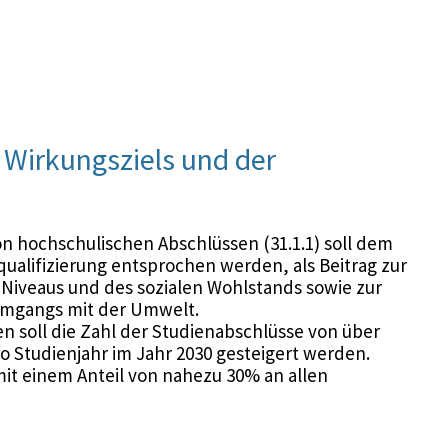
Wirkungsziels und der
n hochschulischen Abschlüssen (31.1.1) soll dem
ualifizierung entsprochen werden, als Beitrag zur
 Niveaus und des sozialen Wohlstands sowie zur
 Umgangs mit der Umwelt.
n soll die Zahl der Studienabschlüsse von über
ro Studienjahr im Jahr 2030 gesteigert werden.
it einem Anteil von nahezu 30% an allen
stärkt zum Ausbau der Wissensgesellschaft bei. Das
 die insbesondere die „Weiterentwicklung und
schulplanung, die Fortführung der