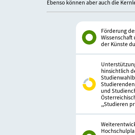
Ebenso können aber auch die Kernle
Förderung des
Wissenschaft 
der Künste du
Unterstützun
hinsichtlich 
Studienwahlb
Studierendenb
und Studienc
Österreichisc
„Studieren p
Weiterentwic
Hochschulpla