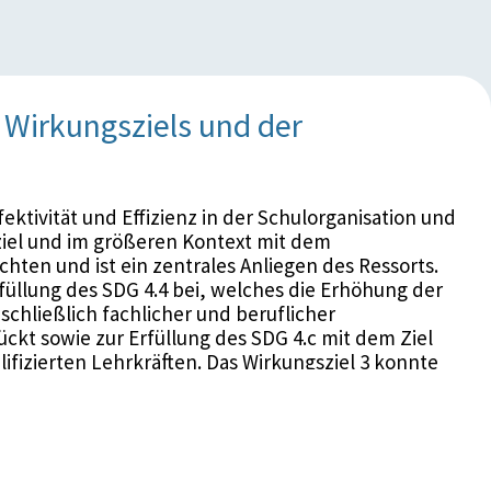
Wirkungsziels und der
ektivität und Effizienz in der Schulorganisation und
sziel und im größeren Kontext mit dem
hten und ist ein zentrales Anliegen des Ressorts.
füllung des SDG 4.4 bei, welches die Erhöhung der
chließlich fachlicher und beruflicher
ückt sowie zur Erfüllung des SDG 4.c mit dem Ziel
fizierten Lehrkräften. Das Wirkungsziel 3 konnte
sgerechter, autonom am Schulstandort
dung für Lehrerinnen und Lehrer, kam es 2021
er schulinternen Fortbildung. Nach der Pandemie
021/22 wieder etwas stabilisiert. Der Zielzustand