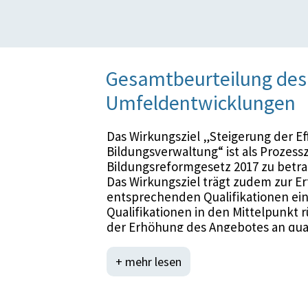
Gesamtbeurteilung des 
Umfeldentwicklungen
Das Wirkungsziel „Steigerung der Eff
Bildungsverwaltung“ ist als Prozes
Bildungsreformgesetz 2017 zu betrac
Das Wirkungsziel trägt zudem zur Er
entsprechenden Qualifikationen eins
Qualifikationen in den Mittelpunkt r
der Erhöhung des Angebotes an quali
2024 teilweise erreicht werden.
Im Bereich des Angebots an bedarf
+ mehr lesen
ausgerichteter Fort- und Weiterbil
COVID-bedingt zu einem Rückgang d
hat sich der Indikator im Schuljahr 2