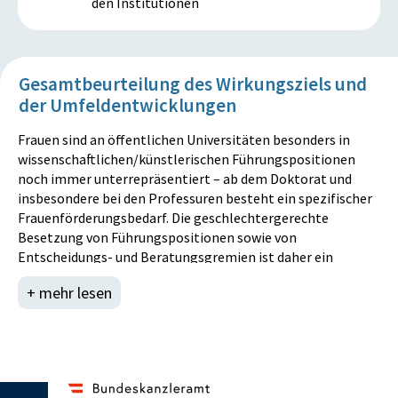
den Institutionen
Gesamtbeurteilung des Wirkungsziels und
der Umfeldentwicklungen
Frauen sind an öffentlichen Universitäten besonders in
wissenschaftlichen/künstlerischen Führungspositionen
noch immer unterrepräsentiert – ab dem Doktorat und
insbesondere bei den Professuren besteht ein spezifischer
Frauenförderungsbedarf. Die geschlechtergerechte
Besetzung von Führungspositionen sowie von
Entscheidungs- und Beratungsgremien ist daher ein
zentrales Gleichstellungsziel im Bereich Wissenschaft und
+ mehr lesen
Forschung. Darüber hinaus berücksichtigt das Wirkungsziel
3 seit dem BVA 2024, neben dem Personal auch die
Studierenden: Insbesondere sollen mehr Frauen für ein
MINT-Studium gewonnen werden um einen Beitrag zur
Erreichung der Ziele der FTI-Strategie zu leisten (u. a.
Steigerung des Frauenanteils bei den