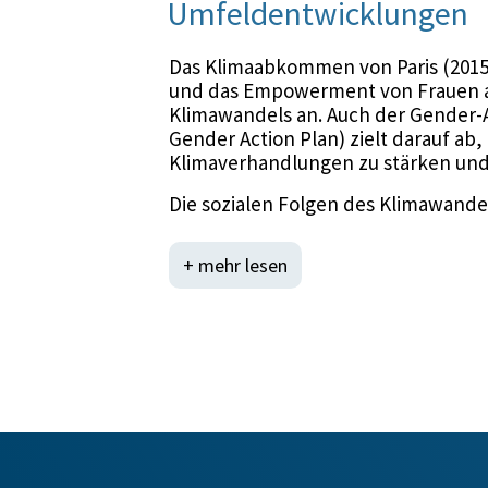
Umfeldentwicklungen
Das Klimaabkommen von Paris (2015
und das Empowerment von Frauen al
Klimawandels an. Auch der Gender
Gender Action Plan) zielt darauf ab,
Klimaverhandlungen zu stärken und 
Die sozialen Folgen des Klimawandel
stärker betroffen als Männer, vor al
als Versorgerinnen auf Haushaltseb
+ mehr lesen
der Nahrungssicherheit und der Gesu
Bereichen haben Frauen großes Pote
alternative Strategien zu entwickel
Energiequellen voranzutreiben. Wenn
Energiesicherheit und gleichzeitig
Schutz der Ökosysteme beitragen.
Das Ziel der Kennzahl der Anzahl de
werden, die Maßnahme „Umsetzung v
Umwelt- und Klimaschutz sowie im B