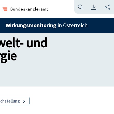
Wirkungsmonitoring
in Österreich
welt- und
gie
ichstellung