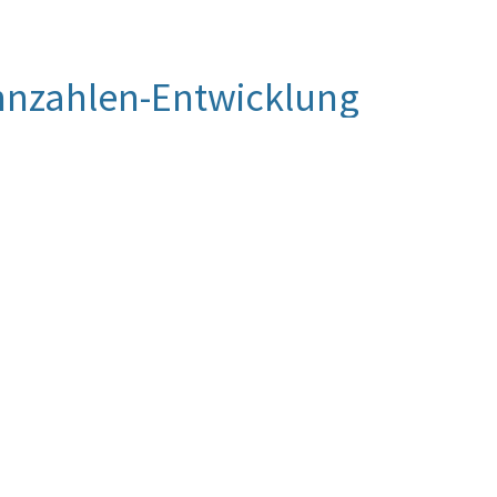
nnzahlen-Entwicklung
t konnte wie auch in den Vorjahren in gegebener
Es ist angestrebt, durch Einladungen den 50 %-