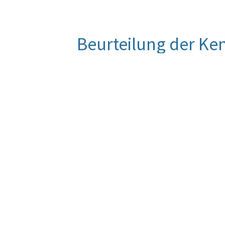
Beurteilung der Ke
Die angestrebte Geschlechterparitä
Bandbreite wieder erreicht werden. 
Anteil möglichst zu erreichen.
Quelle
Interne Aufzeichnungen
Berechnungsmethode
Anteil Frauen an TeilnehmerInnen