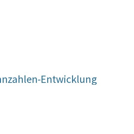
nnzahlen-Entwicklung
rs umweltverschmutzender LKW trägt zum
werverkehr verursachten Emissionen bei und
here Verkehrsträger sowie für den frühzeitigen
e, sodass in weiterer Folge die
nd Umwelt, die von jedem einzelnen LKW
. Im Hinblick auf diese Zielsetzung nutzt
Wegekostenrichtlinie vorgesehene Möglichkeit der