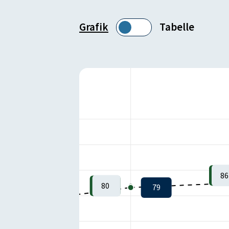
Grafik
Tabelle
86
80
79
70