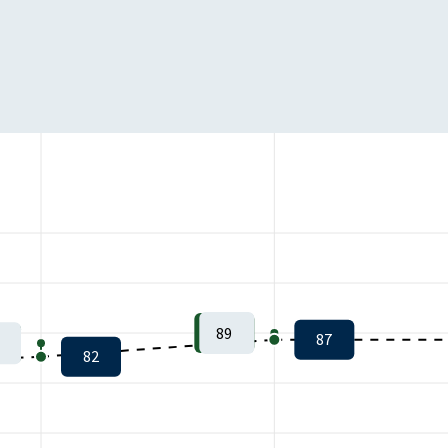
89
87
82