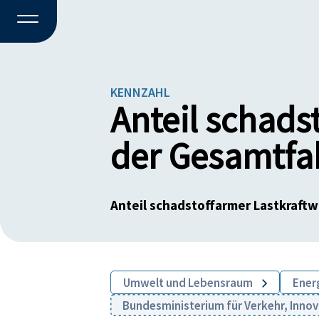
KENNZAHL
Anteil schads
der Gesamtfa
Anteil schadstoffarmer Lastkraft
Umwelt und Lebensraum
Energ
Bundesministerium für Verkehr, Inno