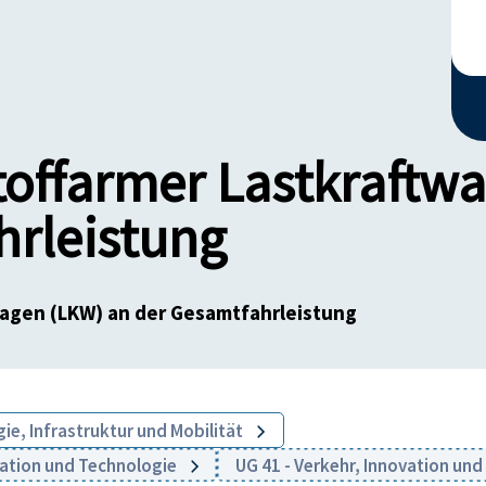
toffarmer Lastkraftw
hrleistung
wagen (LKW) an der Gesamtfahrleistung
ie, Infrastruktur und Mobilität
vation und Technologie
UG 41 - Verkehr, Innovation un