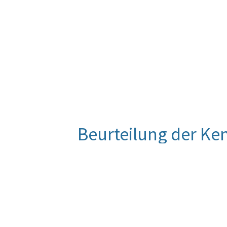
Beurteilung der Ke
Die Reduktion des Anteils besonde
Rückgang der vom Straßengütersch
schafft Anreize für umweltfreundlic
Umstieg auf die modernste LKW-Klass
Emissionsbelastungen für Mensch u
verursacht werden, reduziert werden
Österreich seit 1.1.2017 die in der 