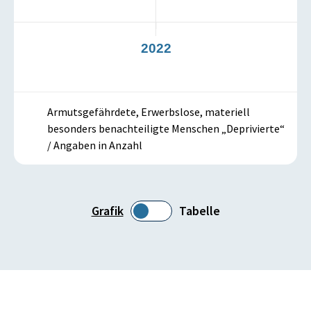
21
2022
Armutsgefährdete, Erwerbslose, materiell
besonders benachteiligte Menschen „Deprivierte“
/ Angaben in Anzahl
Grafik
Tabelle