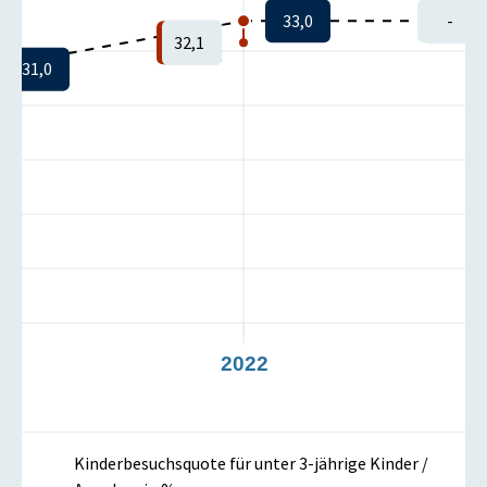
33,0
-
32,1
31,0
1
2022
Kinderbesuchsquote für unter 3-jährige Kinder /