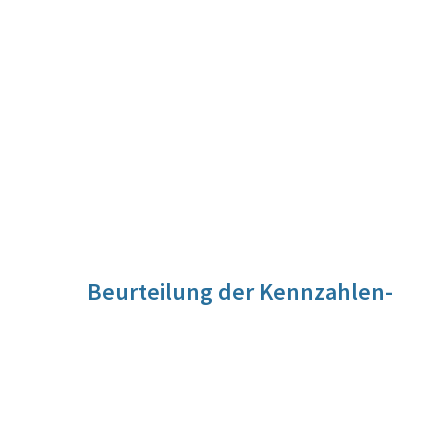
Beurteilung der Kennzahlen-
Entwicklung
Die Entwicklung kann noch nicht beschrieben werden, weil
der Istzustand für 2023 noch nicht vorliegt.
Quelle