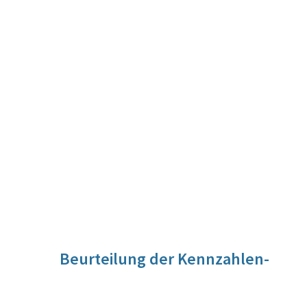
Beurteilung der Kennzahlen-
Entwicklung
Die Förderung von Projekten der außerschulischen Kinder-