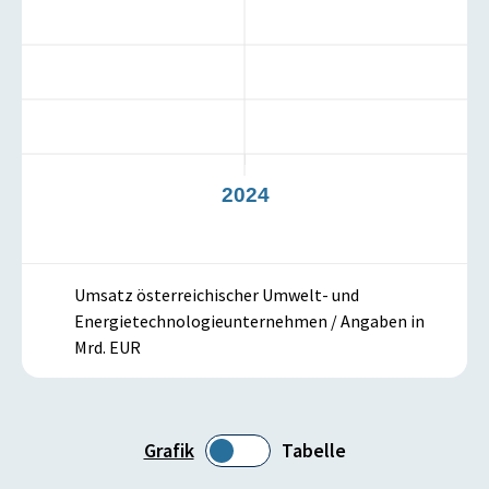
3
2024
Umsatz österreichischer Umwelt- und
Energietechnologieunternehmen / Angaben in
Mrd. EUR
Grafik
Tabelle