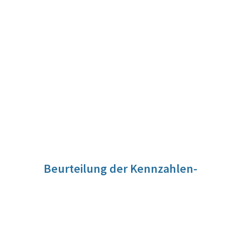
Beurteilung der Kennzahlen-
Entwicklung
Nach dem Ergebnis der letzten Vollerhebung durch das
Industriewissenschaftliche Institut beträgt der Istzustand
2019 hinsichtlich Umsatz 11,94 Milliarden Euro. Ausgehend