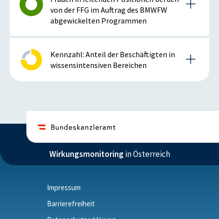
von der FFG im Auftrag des BMWFW
abgewickelten Programmen
Details zur Kennzahl
Kennzahl: Anteil der Beschäftigten in
wissensintensiven Bereichen
2015
Details zur Kennzahl
Anmerkung: positiv bei steigender Kennzahl
2015
ISTWERT
ZIELZUSTAND
Wirkungsmonitoring
in Österreich
Anmerkung: positiv bei steigender Kennzahl
13
12,9
%
%
Impressum
ISTWERT
ZIELZUSTAND
Barrierefreiheit
14,7
15,2