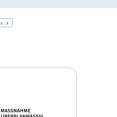
es
MASSNAHME
ÜBERPLANMÄSSIG E