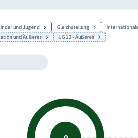
 Kinder und Jugend
Gleichstellung
International
ration und Äußeres
UG 12 - Äußeres