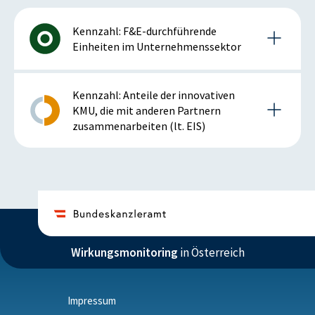
Kennzahl: F&E-durchführende
Einheiten im Unternehmenssektor
Details zur Kennzahl
Kennzahl: Anteile der innovativen
KMU, die mit anderen Partnern
zusammenarbeiten (lt. EIS)
2020
Details zur Kennzahl
Anmerkung: positiv bei steigender Kennzahl
2020
ISTWERT
ZIELZUSTAND
3.872
3.722
Wirkungsmonitoring
in Österreich
Anmerkung: positiv bei steigender Kennzahl
Anzahl
Anzahl
Impressum
ISTWERT
ZIELZUSTAND