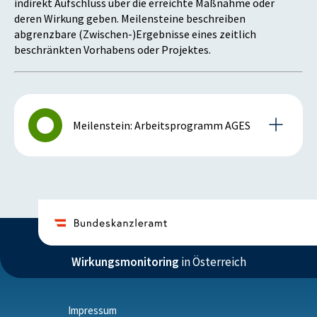
indirekt Aufschluss über die erreichte Maßnahme oder
deren Wirkung geben. Meilensteine beschreiben
abgrenzbare (Zwischen-)Ergebnisse eines zeitlich
beschränkten Vorhabens oder Projektes.
Meilenstein: Arbeitsprogramm AGES
Details zum Meilenstein
2015
Wirkungsmonitoring
in Österreich
Istzustand (2015)
Die strategische Ausrichtung und das
Arbeitsprogramm 2016 war im IV. Quartal 2015
Impressum