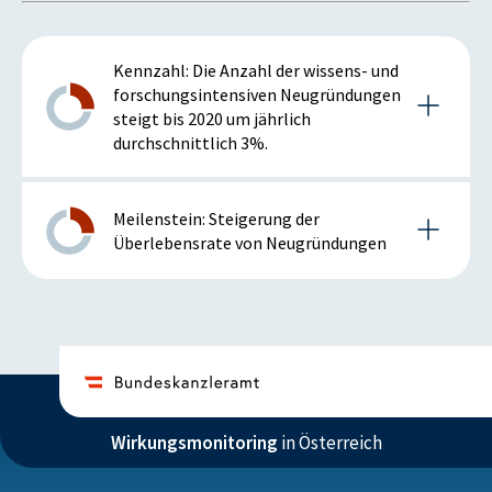
Kennzahl: Die Anzahl der wissens- und
forschungsintensiven Neugründungen
steigt bis 2020 um jährlich
durchschnittlich 3%.
Details zur Kennzahl
Meilenstein: Steigerung der
Überlebensrate von Neugründungen
2013
Details zum Meilenstein
Anmerkung: positiv bei steigender Kennzahl
2013
ISTWERT
ZIELZUSTAND
Wirkungsmonitoring
in Österreich
Istzustand (2013)
n.v.
1.590
Ein Indikator für die Überlebensrate ist in