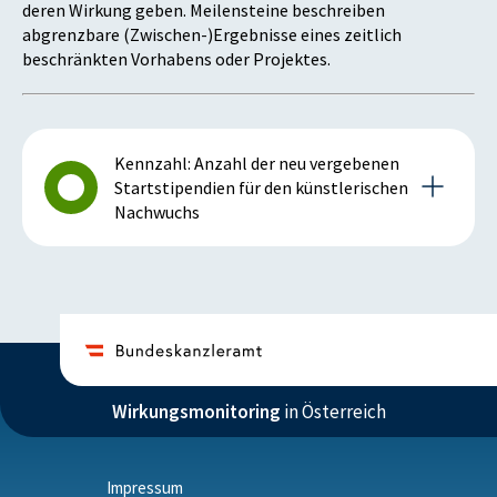
deren Wirkung geben. Meilensteine beschreiben
abgrenzbare (Zwischen-)Ergebnisse eines zeitlich
beschränkten Vorhabens oder Projektes.
Kennzahl: Anzahl der neu vergebenen
Startstipendien für den künstlerischen
Nachwuchs
Details zur Kennzahl
2015
Wirkungsmonitoring
in Österreich
Anmerkung: positiv bei steigender Kennzahl
Impressum
ISTWERT
ZIELZUSTAND