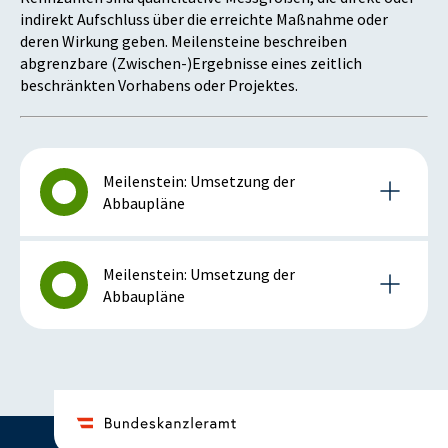
indirekt Aufschluss über die erreichte Maßnahme oder
deren Wirkung geben. Meilensteine beschreiben
abgrenzbare (Zwischen-)Ergebnisse eines zeitlich
beschränkten Vorhabens oder Projektes.
Meilenstein: Umsetzung der
Abbaupläne
Details zum Meilenstein
Meilenstein: Umsetzung der
Abbaupläne
2019
Details zum Meilenstein
Istzustand (2019)
2019
Es war im Jahr 2019 keine weitere Zuführung
erforderlich.