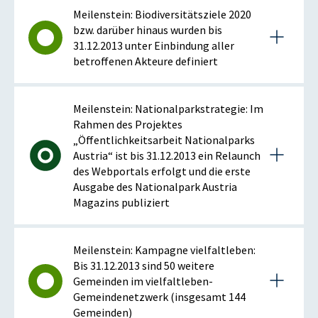
Details zum Meilenstein
Meilenstein: Biodiversitätsziele 2020
bzw. darüber hinaus wurden bis
31.12.2013 unter Einbindung aller
2013
betroffenen Akteure definiert
Istzustand (2013)
Details zum Meilenstein
Meilenstein: Nationalparkstrategie: Im
Evaluierung durchgeführt. Entwurf für neue Strategie
Rahmen des Projektes
liegt vor. Abstimmung mit Stakeholdern läuft. Focal
„Öffentlichkeitsarbeit Nationalparks
2013
Point Neobiota im Umweltbundesamt eingerichtet.
Austria“ ist bis 31.12.2013 ein Relaunch
des Webportals erfolgt und die erste
Ausgangspunkt der Planung (Datum)
Ausgabe des Nationalpark Austria
2005
Istzustand (2013)
Magazins publiziert
Vorschläge im Rahmen von Workshops erarbeitet.
Ausgangspunkt der Planung (Beschreibung)
Prozess zur Abstimmung der Ziele mit Stakeholdern
Nationale Biodiversitäts-Strategie (2005) & 2010
läuft.
Details zum Meilenstein
Meilenstein: Kampagne vielfaltleben:
Zielsetzungen liegen vor; Umsetzungsevaluierung ist
Bis 31.12.2013 sind 50 weitere
vorgesehen (Start 2012); Globale Biodiversitäts-Ziele
Ausgangspunkt der Planung (Datum)
Gemeinden im vielfaltleben-
2013
2011-2020 sowie EU Biodiversitäts-Strategie 2020
2005
Gemeindenetzwerk (insgesamt 144
liegen vor (zu Indikator 1 und 2)
Gemeinden)
Ausgangspunkt der Planung (Beschreibung)