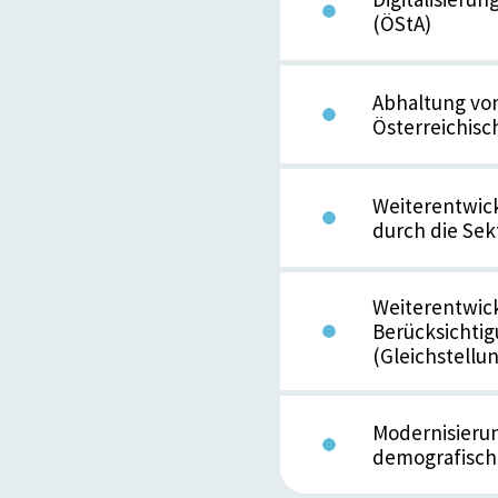
(ÖStA)
Abhaltung vo
Österreichisc
Weiterentwic
durch die Sek
Weiterentwick
Berücksichtig
(Gleichstell
Modernisierun
demografisch