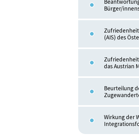
Beantwortungs
Bürger/innens
Zufriedenhei
(AIS) des Öst
Zufriedenhei
das Austrian M
Beurteilung 
Zugewanderte
Wirkung der W
Integrationsf