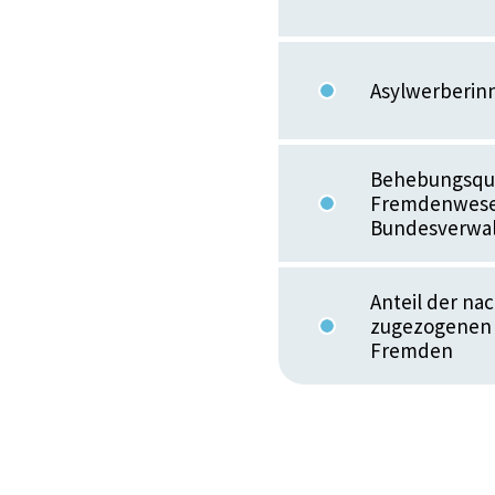
Asylwerberin
Behebungsquo
Fremdenwesen 
Bundesverwal
Anteil der na
zugezogenen 
Fremden