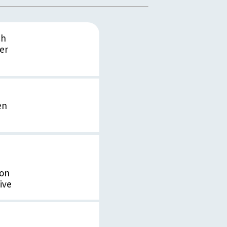
ch
er
en
ion
ive