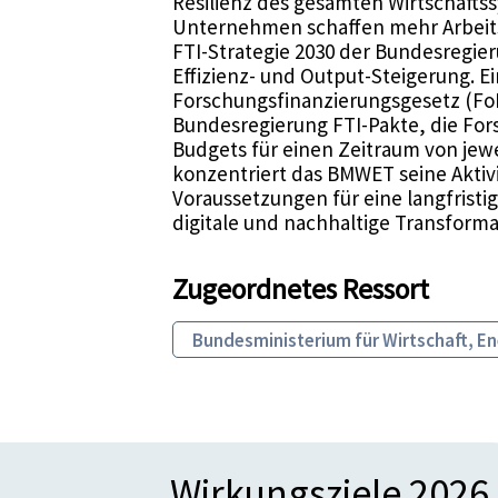
Resilienz des gesamten Wirtschafts
Unternehmen schaffen mehr Arbeitsp
FTI-Strategie 2030 der Bundesregie
Effizienz- und Output-Steigerung. E
Forschungsfinanzierungsgesetz (Fo
Bundesregierung FTI-Pakte, die Fo
Budgets für einen Zeitraum von jewe
konzentriert das BMWET seine Aktivi
Voraussetzungen für eine langfristi
digitale und nachhaltige Transform
Zugeordnetes Ressort
Bundesministerium für Wirtschaft, E
Wirkungsziele 2026