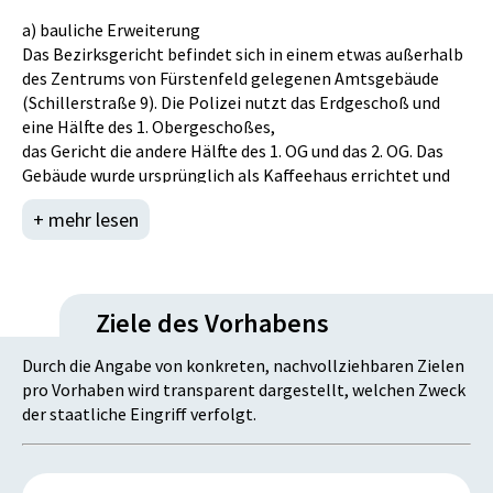
a) bauliche Erweiterung
Das Bezirksgericht befindet sich in einem etwas außerhalb
des Zentrums von Fürstenfeld gelegenen Amtsgebäude
(Schillerstraße 9). Die Polizei nutzt das Erdgeschoß und
eine Hälfte des 1. Obergeschoßes,
das Gericht die andere Hälfte des 1. OG und das 2. OG. Das
Gebäude wurde ursprünglich als Kaffeehaus errichtet und
beherbergte später die Bezirkshaupt-mannschaft. Nach
+ mehr lesen
Generalsanierung zogen 1973 das
Bezirksgericht und die Gendarmerie ein. Barrierefreie
Erschließung ist grundsätzlich gegeben. Die gemäß GOG
zur Durchsetzung des Waffenverbots bei Gericht
Ziele des Vorhabens
vorgesehenen Sicherheitskontrollen sind jedoch
auf Grund des gemeinsam genützten Stiegenhauses und
Durch die Angabe von konkreten, nachvollziehbaren Zielen
Aufzugs mit vernünftigem wirtschaftlichem Aufwand nicht
pro Vorhaben wird transparent dargestellt, welchen Zweck
organisierbar. Beim BG Fürstenfeld waren bis 30.6.2013 1,7
der staatliche Eingriff verfolgt.
Richter- und 6,8 sonstige Planstellen systemisiert und
insgesamt 13 „Köpfe“ tätig. Durch die Aufnahme des mit
2,8 Richter- und 12,0 sonstigen Planstellen systemisierten
BG Hartberg (16 „Köpfe“) wird das BG Fürstenfeld deutlich