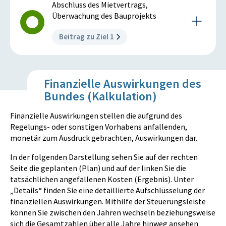
Abschluss des Mietvertrags,
Bestand notwendig sind, werden dort auch gleich
Für jede/n beim BG Fürstenfeld Dienst versehende/n
Überwachung des Bauprojekts
Adaptierungen vorgenommen, die funktionale
Bedienstete/n ist ein den Anforderungen an einen
Verbesserungen bringen (z.B. bessere Orientierung für die
zeitgemäßen Gerichtsbetrieb und an den
Beitrag zu Ziel 1
„Kunden“, Trennung von parteienintensiven und „back-
Dienstnehmerschutz entsprechender Arbeitsplatz
office“-Bereichen), oder die in den nächsten Jahren
vorhanden. Für jeweils höchstens zwei richterliche
ohnehin erforderlich gewesen wären (z.B. Sanierung der
VZK steht ein Verhandlungssaal zur Verfügung.
Beschreibung der Ziel-Maßnahme
Fußböden, Erneuerung der Beleuchtung).
Istzustand 2015:
Finanzielle Auswirkungen des
Abschluss des Mietvertrags mit der ARE,
Für jede/n beim BG Fürstenfeld Dienst versehende/n
Bundes (Kalkulation)
Überwachung des Bauprojekts
Bedienstete/n ist ein den Anforderungen an einen
Zielerreichungsgrad der Ziel-Maßnahme:
zeitgemäßen Gerichtsbetrieb und an den
Finanzielle Auswirkungen stellen die aufgrund des
zur Gänze erreicht
Dienstnehmerschutz entsprechender Arbeitsplatz
Regelungs- oder sonstigen Vorhabens anfallenden,
vorhanden. Für jeweils höchstens zwei richterliche
monetär zum Ausdruck gebrachten, Auswirkungen dar.
VZK steht ein Verhandlungssaal zur Verfügung.
In der folgenden Darstellung sehen Sie auf der rechten
Datenquelle:
Seite die geplanten (Plan) und auf der linken Sie die
BMJ
tatsächlichen angefallenen Kosten (Ergebnis). Unter
„Details“ finden Sie eine detaillierte Aufschlüsselung der
Zielerreichungsgrad des Meilensteins:
finanziellen Auswirkungen. Mithilfe der Steuerungsleiste
zur Gänze erreicht
können Sie zwischen den Jahren wechseln beziehungsweise
sich die Gesamtzahlen über alle Jahre hinweg ansehen.