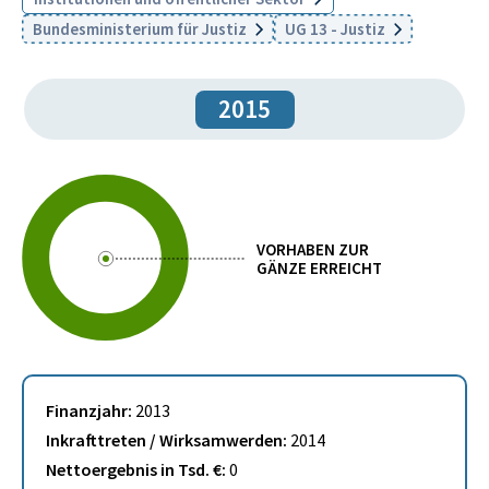
Bundesministerium für Justiz
UG 13 - Justiz
2015
VORHABEN ZUR
GÄNZE ERREICHT
Finanzjahr:
2013
Inkrafttreten / Wirksamwerden:
2014
Nettoergebnis in Tsd. €:
0