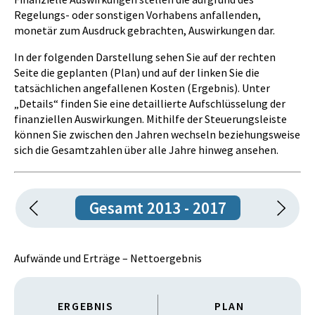
der Kinder- und Jugendhilfeträger gemäß § 37
Regelungs- oder sonstigen Vorhabens anfallenden,
Bundes-Kinder- und Jugendhilfegesetz bei einer
Istzustand 2017:
monetär zum Ausdruck gebrachten, Auswirkungen dar.
konkreten Gefährdung von unmündigen
Durch Schaffung des gesetzlichen Rahmens, der eine
Minderjährigen im Sicherheitspolizeigesetz im Falle
Ausweitung des sicherheitspolizeilichen
In der folgenden Darstellung sehen Sie auf der rechten
der Verhängung eines Betretungsverbotes nach § 38a
Betretungsverbotes auf die von einem gefährdeten
Seite die geplanten (Plan) und auf der linken Sie die
Abs. 1 SPG.
Unmündigen zur Erfüllung der allgem. Schulpflicht
tatsächlichen angefallenen Kosten (Ergebnis). Unter
im Sinne des Schulpflichtgesetzes besuchten Schule,
„Details“ finden Sie eine detaillierte Aufschlüsselung der
Zielerreichungsgrad der Ziel-Maßnahme:
oder einer von ihm besuchten institutionellen
finanziellen Auswirkungen. Mithilfe der Steuerungsleiste
zur Gänze erreicht
Kinderbetreuungseinrichtung, oder eines von ihm
können Sie zwischen den Jahren wechseln beziehungsweise
besuchten Horts sowie der Verpflichtenden
sich die Gesamtzahlen über alle Jahre hinweg ansehen.
Verständigung des Kinder- und Jugendhilfeträgers
und der Möglichkeit der Durchsetzung gerichtlicher
einstweiliger Verfügungen im Rahmen eines
Gesamt 2013 - 2017
Verwaltungsstrafverfahrens bis hin zur Festnahme
der gefährdenden Person konnte zum besseren
Schutz von gefährdeten Personen beigetragen
werden. Fälle, wie der der Schaffung dieser
Aufwände und Erträge – Nettoergebnis
gesetzlichen Bestimmung zugrunde lag, sind seitdem
nicht mehr vorgekommen.
ERGEBNIS
PLAN
Datenquelle: