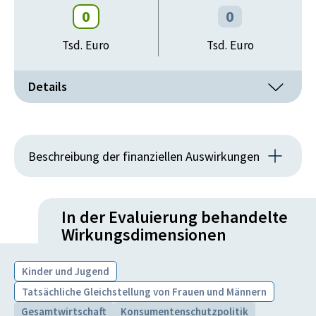
0
0
§ 38 Abs 1 Z 2 SPG sowie § 38 Abs. 4 Z 2 lit a SPG und
Artikel 2 § 1 Abs 1 SPG BGBl 152/2013
Tsd. Euro
Tsd. Euro
Zielerreichungsgrad des Meilensteins:
zur Gänze erreicht
Details
Erträge
IST
PLAN
Beschreibung der finanziellen Auswirkungen
0
0
Aus dem Vorhaben ergaben sich keine finanziellen
Tsd. Euro
Tsd. Euro
Auswirkungen auf den Bundeshaushalt.
In der Evaluierung behandelte
Wirkungsdimensionen
Werkleistungen
Kinder und Jugend
IST
PLAN
Tatsächliche Gleichstellung von Frauen und Männern
0
0
Gesamtwirtschaft
Konsumentenschutzpolitik