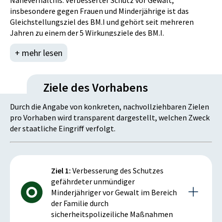
Naheverhältnis. Verbesserter Schutz vor Gewalt,
Gebrauch einer in Anspruch genommenen Sache bei der
insbesondere gegen Frauen und Minderjährige ist das
Wahrnehmung der ersten allgemeinen
Gleichstellungsziel des BM.I und gehört seit mehreren
Hilfeleistungspflicht an dieser entstanden sind,
Jahren zu einem der 5 Wirkungsziele des BM.I.
Entschädigung geleistet werden kann. Dieser Mangel wurde
+ mehr lesen
auch im Zuge einer Volksanwaltschaftsbeschwerde
thematisiert.
Ziele des Vorhabens
Durch die Angabe von konkreten, nachvollziehbaren Zielen
pro Vorhaben wird transparent dargestellt, welchen Zweck
der staatliche Eingriff verfolgt.
Ziel 1:
Verbesserung des Schutzes
gefährdeter unmündiger
Minderjähriger vor Gewalt im Bereich
der Familie durch
sicherheitspolizeiliche Maßnahmen