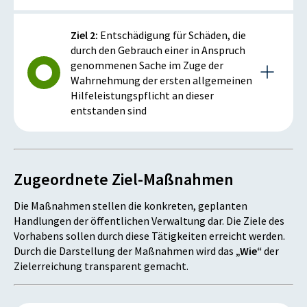
Beschreibung des Ziels
Ziel 2:
Entschädigung für Schäden, die
durch den Gebrauch einer in Anspruch
Mit diesem Vorhaben wird dem Ziel des BM.I,
genommenen Sache im Zuge der
Maßnahmen gegen Gewalt, insbesondere gegen
Wahrnehmung der ersten allgemeinen
Minderjährige im Sinne der Stärkung des
Hilfeleistungspflicht an dieser
Kindeswohles, Rechnung getragen; diesem Ziel dient
entstanden sind
auch die Einführung einer
Verwaltungsstrafbestimmung zur Ahndung von
Zuwiderhandeln gegen bestimmte einstweilige
Kennzahlen und Meilensteine des Ziels
Verfügungen
Zugeordnete Ziel-Maßnahmen
Meilenstein 1: Entschädigungspflicht
Kennzahlen und Meilensteine des Ziels
Ausgangszustand 2013:
Die Maßnahmen stellen die konkreten, geplanten
Wegweisungen außerhalb des Wohnbereiches des
Handlungen der öffentlichen Verwaltung dar. Die Ziele des
Die derzeitige Regelung des § 92 sieht eine
Kindes [Anzahl]
Vorhabens sollen durch diese Tätigkeiten erreicht werden.
Entschädigungspflicht des Bundes explizit nur für
Durch die Darstellung der Maßnahmen wird das
„Wie“
der
solche Schäden vor, die beim Gebrauch in Anspruch
Zielerreichung transparent gemacht.
genommener Sachen zur Abwehr eines gefährlichen
ISTWERT
ZIELZUSTAND
Angriffs an diesen entstanden sind.
800
100