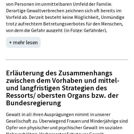
von Personen im unmittelbaren Umfeld der Familie.
Derartige Gewaltverbrechen zeichnen sich oft bereits im
Vorfeld ab. Derzeit besteht keine Möglichkeit, Unmündige
trotz aufrechtem Betretungsverbotes für den Menschen,
von dem die Gefahr ausgeht (in Folge: Gefährder),
außerhalb der Wohnung mit Befugnissen des SPG zu
+ mehr lesen
schützen. Es wird daher eine Ausweitung des
sicherheitspolizeilichen Betretungsverbotes auch auf
Schulen, institutionelle Kinderbetreuungseinrichtungen
und Horts angeregt, um Unmündige auch an diesen Orten
besser schützen zu können. Schätzungen gehen hier von
Erläuterung des Zusammenhangs
rund 100 Fällen pro Jahr aus. Des Weiteren soll durch die
zwischen dem Vorhaben und mittel-
Schaffung einer Verwaltungsstrafbestimmung eine
und langfristigen Strategien des
effektivere Durchsetzung von bestimmten, in einstweiligen
Ressorts/ obersten Organs bzw. der
Verfügung getroffenen Anordnungen zum Schutz
Bundesregierung
gefährdeter Personen ermöglicht werden. 2012 schritten
die Organe des öffentlichen Sicherheitsdienstes in rund 400
Gewalt in all ihren Ausprägungen nimmt in unserer
Fällen auf Ersuchen der gefährdeten Person ein.
Gesellschaft zu. Überwiegend Frauen und Minderjährige sind
Davon unabhängig fehlt es derzeit an einer expliziten
Opfer von physischer und psychischer Gewalt im sozialen
Regelung im SPG, wonach für Schäden, die durch den