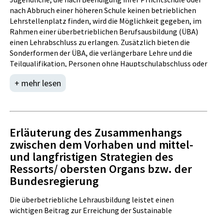
nach Abbruch einer höheren Schule keinen betrieblichen
Lehrstellenplatz finden, wird die Möglichkeit gegeben, im
Rahmen einer überbetrieblichen Berufsausbildung (ÜBA)
einen Lehrabschluss zu erlangen. Zusätzlich bieten die
Sonderformen der ÜBA, die verlängerbare Lehre und die
Teilqualifikation, Personen ohne Hauptschulabschluss oder
Behinderten die Möglichkeit eines Abschlusses.
+ mehr lesen
Zur Vorbereitung auf die berufliche Ausbildung und zur
Abklärung verschiedener Berufsbilder, wird den
Jugendlichen vor Beginn der Berufsausbildung eine
Berufsorientierung bzw. eine Berufsvorbereitung
angeboten.
Erläuterung des Zusammenhangs
Zielgruppe sind lehrstellensuchende Jugendliche mit
zwischen dem Vorhaben und mittel-
positiven Pflichtschulabschluss oder
und langfristigen Strategien des
SchulabbrecherInnen höherer Schulen bzw.
Ressorts/ obersten Organs bzw. der
LehrzeitunterbrecherInnen zwischen 15 und 25 Jahren. Die
Bundesregierung
ÜBA wird vom AMS Steiermark seit 2000 durchgeführt
(vormals unter dem JASG, seit 2006 integriert im BAG).
Die überbetriebliche Lehrausbildung leistet einen
Derzeit gibt es mehrere Beauftragungen, je nach Typ. Dies
wichtigen Beitrag zur Erreichung der Sustainable
soll nun im Rahmen einer Neuausschreibung in eine