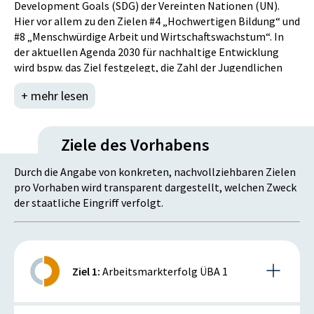
Development Goals (SDG) der Vereinten Nationen (UN).
Gesamtbeauftragung zusammengeführt werden, wodurch
Hier vor allem zu den Zielen #4 „Hochwertigen Bildung“ und
eine erhöhte Durchlässigkeit der Systeme und somit
#8 „Menschwürdige Arbeit und Wirtschaftswachstum“. In
Synergieeffekte erwartet werden.
der aktuellen Agenda 2030 für nachhaltige Entwicklung
Im Ausbildungsjahr 2016/17 müssen ca. 800 Jugendliche, die
wird bspw. das Ziel festgelegt, die Zahl der Jugendlichen
sich bereits in einem Lehrgang der ÜBA befinden,
und jungen Erwachsenen, welchen durch berufliche
verlängert werden. Ca. 850 Schulabgänger werden keine
+ mehr lesen
Qualifikationen eine menschenwürdige Arbeit ermöglicht
Lehrstelle in Betrieben finden und für diese müssen
wird, wesentlich zu erhöhen.
Ausbildungsplätze in der ÜBA bereitgestellt werden. Mit
Schließlich ist auch die Österreichische Jugendstrategie
ähnlichen Zahlen ist für das Ausbildungsjahr 2017/18 zu
Ziele des Vorhabens
eng verknüpft mit den SDG und den Europäischen
rechnen.
Jugendzielen der EU-Jugendstrategie 2019-2027. Die
Durch die Angabe von konkreten, nachvollziehbaren Zielen
überbetriebliche Lehrausbildung nimmt im Rahmen dieser
pro Vorhaben wird transparent dargestellt, welchen Zweck
nationalen Strategie eine zentrale Rolle im Handlungsfeld
der staatliche Eingriff verfolgt.
„Bildung und Beschäftigung“ ein.
Ziel 1:
Arbeitsmarkterfolg ÜBA 1