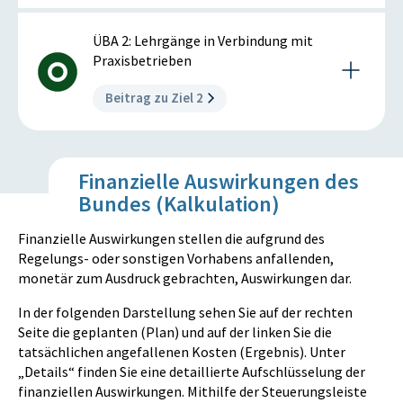
%
%
Beschreibung der Ziel-Maßnahme
ÜBA 2: Lehrgänge in Verbindung mit
Datenquelle: DWH des AMS
Es wird eine Lehrausbildung in
Praxisbetrieben
Ausbildungseinrichtungen oder Lehrwerkstätten
Beitrag zu Ziel 2
durchgeführt, die TeilnehmerInnen haben einen
Ausbildungsvertrag über die gesamte Lehrzeit und
sollen die Lehrabschlussprüfung positiv ablegen.
Beschreibung der Ziel-Maßnahme
• Vermittlung der Inhalte des jeweiligen Lehrjahres
Finanzielle Auswirkungen des
Es wird eine Lehrausbildung in Kooperation mit
• Berufliche Grundausbildung von Jugendlichen in für
Bundes (Kalkulation)
Ausbildungseinrichtungen und Praxisbetrieben
sie individuell geeignete Berufsbereichen
durchgeführt, die TeilnehmerInnen haben einen
• Besuch der Berufsschule
Finanzielle Auswirkungen stellen die aufgrund des
Ausbildungsvertrag über jeweils ein Lehrjahr und
• Vorbereitung und Absolvierung der
Regelungs- oder sonstigen Vorhabens anfallenden,
sollen so rasch als möglich auf eine betriebliche
Lehrabschlussprüfung
monetär zum Ausdruck gebrachten, Auswirkungen dar.
Lehrstelle vermittelt werden oder, wenn dies nicht
gelingt, die Lehrabschlussprüfung im Lehrgang
Zielerreichungsgrad der Ziel-Maßnahme:
In der folgenden Darstellung sehen Sie auf der rechten
positiv ablegen.
nicht erreicht
Seite die geplanten (Plan) und auf der linken Sie die
• Vermittlung der Inhalte des jeweiligen Lehrjahres
tatsächlichen angefallenen Kosten (Ergebnis). Unter
• Berufliche Grundausbildung von Jugendlichen in für
„Details“ finden Sie eine detaillierte Aufschlüsselung der
sie individuell geeignete Berufsbereichen
finanziellen Auswirkungen. Mithilfe der Steuerungsleiste
• Besuch der Berufsschule