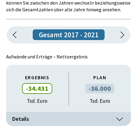
können Sie zwischen den Jahren wechseln beziehungsweise
• Erhöhung der Vermittlungschancen und
sich die Gesamtzahlen über alle Jahre hinweg ansehen.
Vermittlung auf eine betriebliche Lehrstelle
• Integration dieser Personen durch Bearbeitung und
Beseitigung jener Probleme, die einer
Lehrstellenaufnahme entgegenstehen nach
Gesamt 2017 - 2021
vorangegangener Orientierung sowie
Vermittlungsunterstützung durch intensive
Bewerbungsarbeit
Aufwände und Erträge – Nettoergebnis
• Vorbereitung und Absolvierung der
Lehrabschlussprüfung
ERGEBNIS
PLAN
Zielerreichungsgrad der Ziel-Maßnahme:
überplanmäßig erreicht
-34.431
-36.000
Tsd. Euro
Tsd. Euro
Details
Erträge