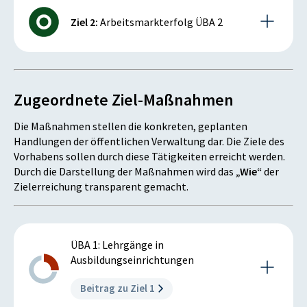
Beschreibung des Ziels
Ziel 2:
Arbeitsmarkterfolg ÜBA 2
Ziel der ÜBA ist, dass die Jugendlichen nach Ende des
Lehrganges einen adäquaten Arbeitsplatz finden.
Beschreibung des Ziels
Kennzahlen und Meilensteine des Ziels
Zugeordnete Ziel-Maßnahmen
Ziel der ÜBA ist, dass die Jugendlichen nach Ende des
Personen, die am 92. Tag nach Beendigung der
Lehrganges einen adäquaten Arbeitsplatz finden oder
Maßnahmen in einem Dienstverhältnis am regulären
Die Maßnahmen stellen die konkreten, geplanten
schon während des Lehrganges auf eine betriebliche
Arbeitsmarkt stehen [%]
Handlungen der öffentlichen Verwaltung dar. Die Ziele des
Lehrstelle wechseln.
Vorhabens sollen durch diese Tätigkeiten erreicht werden.
Kennzahlen und Meilensteine des Ziels
ISTWERT
ZIELZUSTAND
Durch die Darstellung der Maßnahmen wird das
„Wie“
der
Zielerreichung transparent gemacht.
33,00
35,00
Personen, die am 92. Tag nach Beendigung der
Maßnahmen in einem Dienstverhältnis am regulären
%
%
Arbeitsmarkt stehen [%]
ÜBA 1: Lehrgänge in
Datenquelle: DWH
Ausbildungseinrichtungen
ISTWERT
ZIELZUSTAND
68,00
60,00
Beitrag zu Ziel 1