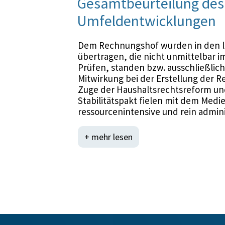
Gesamtbeurteilung des 
Umfeldentwicklungen
Dem Rechnungshof wurden in den le
übertragen, die nicht unmittelbar
Prüfen, standen bzw. ausschließlich
Mitwirkung bei der Erstellung der R
Zuge der Haushaltsrechtsreform un
Stabilitätspakt fielen mit dem Med
ressourcenintensive und rein admini
Rechnungshofs. Alleine die Umset
Parteiengesetz resultierenden Tätig
+ mehr lesen
Personentage, was vergleichsweise
entspricht. Da eine Besetzung all 
Planstellen budgetär nicht gedeckt
im Jahr 2013 mit durchschnittlich 31
Mai 2014: 304). Dem Rechnungshof s
Dienstgeber-Beiträge — operativ mit
Budget zur Verfügung als im Jahr 201
Nachbesetzungen von Abgängen und