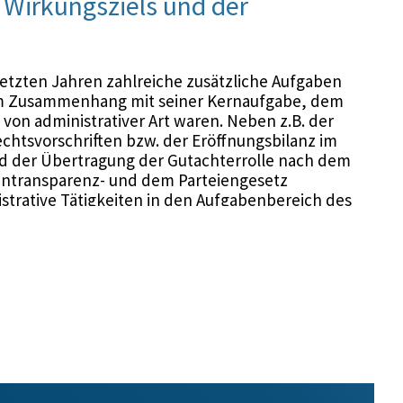
Wirkungsziels und der
tzten Jahren zahlreiche zusätzliche Aufgaben
 im Zusammenhang mit seiner Kernaufgabe, dem
 von administrativer Art waren. Neben z.B. der
echtsvorschriften bzw. der Eröffnungsbilanz im
d der Übertragung der Gutachterrolle nach dem
ientransparenz- und dem Parteiengesetz
strative Tätigkeiten in den Aufgabenbereich des
zung der aus dem Medientransparenz- und dem
keiten bedurfte bisher insgesamt rd. 1.100
 den Umfang von 18 sehr kleinen Prüfungen
seiner ihm gemäß Personalplan zustehenden 323
 ist, erbrachte der Rechnungshof seine Leistungen
0 Mitarbeiterinnen und Mitarbeitern (mit Stichtag 1.
tand im Jahr 2013 — nach Abzug der anfallenden
 28,460 Mio. EUR um rd. 0,834 Mio. EUR weniger
2. Durch Einsparungen, wie z.B. zeitlich verzögerte
 Pensionierungen, restriktive Anordnung von