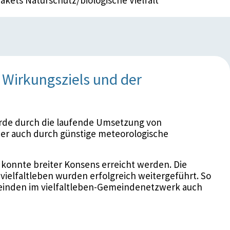
Wirkungsziels und der
rde durch die laufende Umsetzung von
er auch durch günstige meteorologische
+ konnte breiter Konsens erreicht werden. Die
e vielfaltleben wurden erfolgreich weitergeführt. So
einden im vielfaltleben-Gemeindenetzwerk auch
en Zwischenbericht zur Erreichung der
 vorgelegt. Demnach müssen größere Anstrengungen