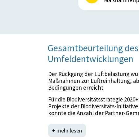
Gesamtbeurteilung des 
Umfeldentwicklungen
Der Rückgang der Luftbelastung wu
Maßnahmen zur Luftreinhaltung, ab
Bedingungen erreicht.
Für die Biodiversitätsstrategie 2020
Projekte der Biodiversitäts-Initiativ
konnte die Anzahl der Partner-Gem
2018 erhöht werden.
Die Europäische Kommission hat ein
+ mehr lesen
europäischen Biodiversitäts-Ziele