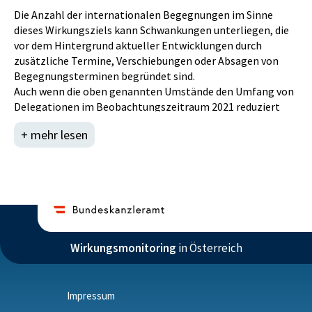
Die Anzahl der internationalen Begegnungen im Sinne
dieses Wirkungsziels kann Schwankungen unterliegen, die
vor dem Hintergrund aktueller Entwicklungen durch
zusätzliche Termine, Verschiebungen oder Absagen von
Begegnungsterminen begründet sind.
Auch wenn die oben genannten Umstände den Umfang von
Delegationen im Beobachtungszeitraum 2021 reduziert
haben, bleibt die grundsätzliche Intention aufrecht, durch
+ mehr lesen
das Zusammentreffen des Bundespräsidenten mit
ausländischen EntscheidungsträgerInnen auf der obersten
politischen und wirtschaftlichen sowie auf
wissenschaftlicher und kultureller Ebene die
österreichischen Interessen und ihre RepräsentantInnen
aus den genannten Bereichen in internationalen
Aktivitäten zu unterstützen und zu fördern.
Pandemiebedingt konnte das Ziel weiterhin nicht erreicht
Wirkungsmonitoring
in Österreich
werden.
Sieht man von den allgemeinen Auswirkungen im Gefolge
von COVID-19 ab, haben sich im Beobachtungszeitraum
Impressum
2021 somit keine generellen Änderungen im Umfeld des