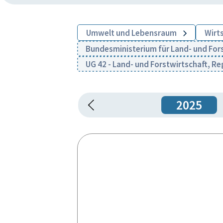
Umwelt und Lebensraum
Wirt
Bundesministerium für Land- und For
UG 42 - Land- und Forstwirtschaft, R
2025