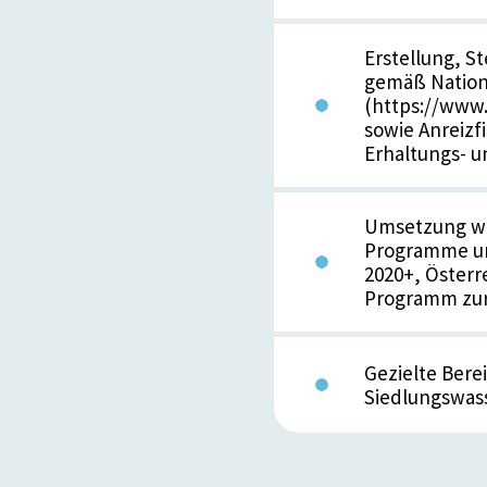
Erstellung,
gemäß Nation
(https://www
sowie Anreiz
Erhaltungs- u
Umsetzung we
Programme und
2020+, Österr
Programm zur
Gezielte Bere
Siedlungswass