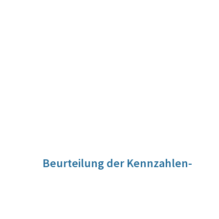
Beurteilung der Kennzahlen-
Entwicklung
Das österreichische Mautsystem wurde ab dem Jahr 2017
umgestellt. Die Ökologisierung erfolgt nunmehr über die
Anlastung der externen Kosten der verkehrsbedingten