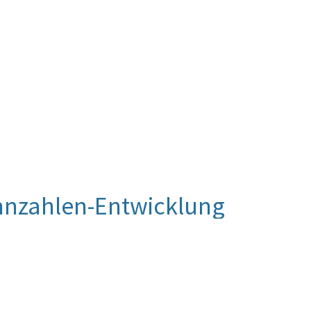
nnzahlen-Entwicklung
028 Personen tatsächlich zu Auslandseinsätzen
bt sich im Wesentlichem daraus, dass
 laufenden Auslandseinsätzen verfügbar waren;
für einen Humanitären – oder
kam und