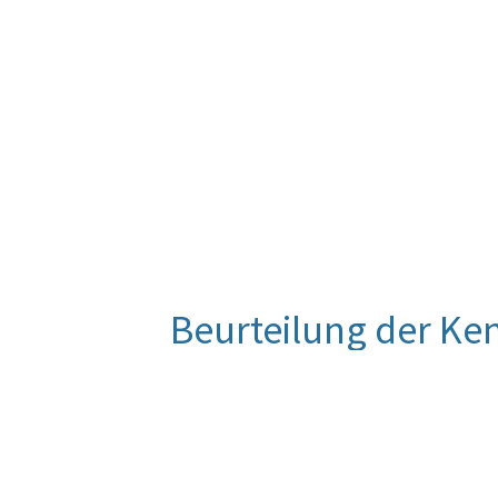
Beurteilung der Ke
2015 waren im Jahresdurchschnitt 1
entsendet. Die Zielabweichung ergi
1. keine relevanten Funktionen bei
2. es 2015 zu keinem Kräfteeinsatz 
Katastrophenhilfseinsatz des ÖBH 