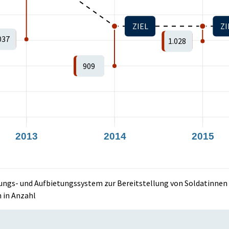
Istzustand:
-1
ZIEL
ZI
Zielzustand:
-1
037
1.028
909
2013
2014
2015
ngs- und Aufbietungssystem zur Bereitstellung von Soldatinnen
 in Anzahl