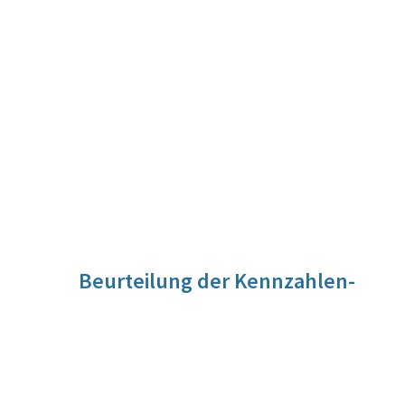
Beurteilung der Kennzahlen-
Entwicklung
Seit 2014 ist ein kontinuierlicher Anstieg der
Beschäftigungsquote der Frauen im Alter von 15 bis 64
Jahren zu verzeichnen. Insbesondere der deutliche Zuwachs
der Beschäftigungsquote der Frauen im Alter von 50 bis 60