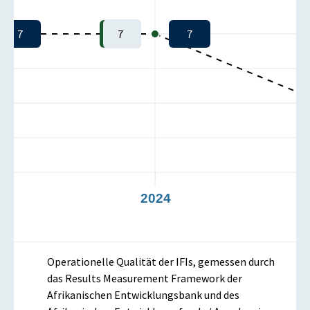
7
7
7
3
2024
Operationelle Qualität der IFIs, gemessen durch
das Results Measurement Framework der
Afrikanischen Entwicklungsbank und des