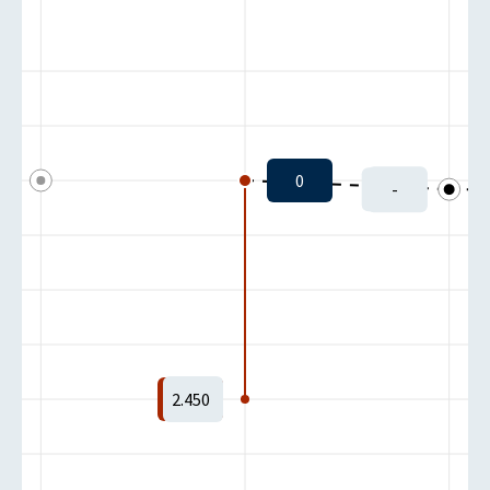
0
-
Istzustand:
-1
Zielzustand:
-1
2.450