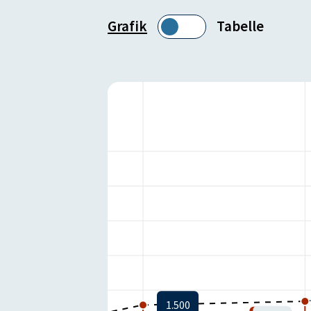
Grafik
Tabelle
Istzustand:
-1
1.500