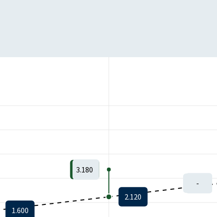
3.180
-
2.120
1.600