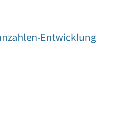
nnzahlen-Entwicklung
en resultiert aus den unterjährigen Abgängen von
, da die neuerliche Nutzung dieser
ende Mitarbeiter erst erfolgen kann, wenn die
; An-/Abwesenheitsstatistik
 Telearbeitsplätze im Kalenderjahr