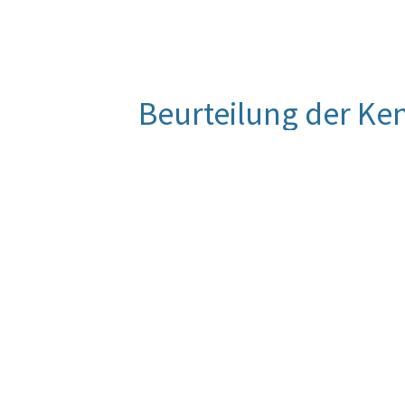
Beurteilung der Ke
Die Reduktion der Telearbeitsstund
verfassungsrechtlichen Mitarbeitern
Telearbeitsplätze durch neu eintret
Einschulungsphase absolviert ist.
Quelle
VfGH/Auswertung über MIS PTA1100Z
Berechnungsmethode
Anzahl der Telearbeitsstunden aller