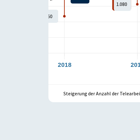
Zielzustand:
-1
1.080
600
360
2018
20
Steigerung der Anzahl der Telearbe