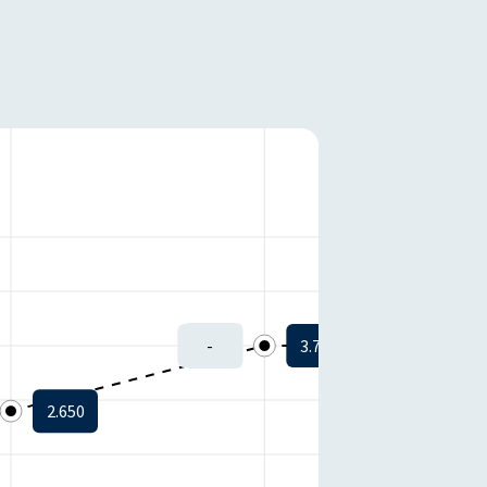
-
3.780
2.650