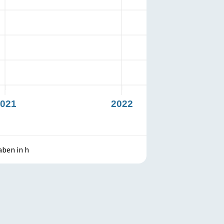
021
2022
aben in h