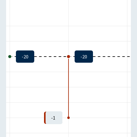
-20
-20
Istzustand:
-1
Zielzustand:
-1
-1