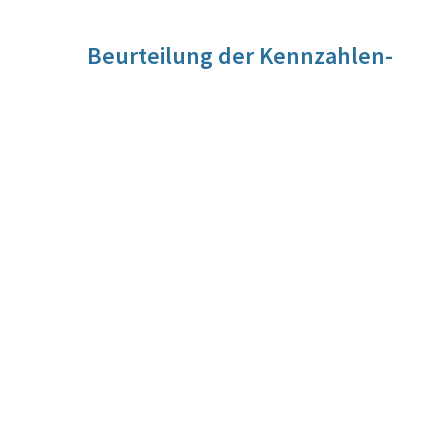
Beurteilung der Kennzahlen-
Entwicklung
momentan stagnierend 2015 = -25; 2016 = -1; 2017: -1;
Quelle
Bundesministerium für Justiz, Integrierte
Vollzugsverwaltung (IVV)
Berechnungsmethode
Differenz zwischen der Zahl der gemäß §21 Abs. 2 StGB in
eine Maßnahme Eingewiesenen und der Zahl der daraus
bedingt Entlassenen