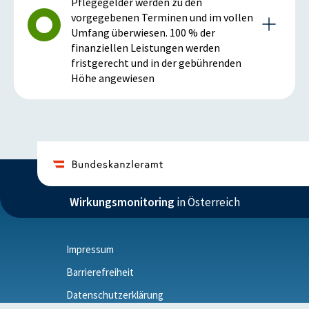
Pflegegelder werden zu den
vorgegebenen Terminen und im vollen
Umfang überwiesen. 100 % der
finanziellen Leistungen werden
fristgerecht und in der gebührenden
Höhe angewiesen
Details zum Meilenstein
2013
Wirkungsmonitoring
in Österreich
Istzustand (2013)
Die Ruhe- und Versorgungsgenüsse sowie die
Pflegegelder werden zu den vorgegebenen Terminen
Impressum
und im vollen Umfang überwiesen. 100 % der
finanziellen Leistungen wurden fristgerecht und in
Barrierefreiheit
der gebührenden Höhe angewiesen
Datenschutzerklärung