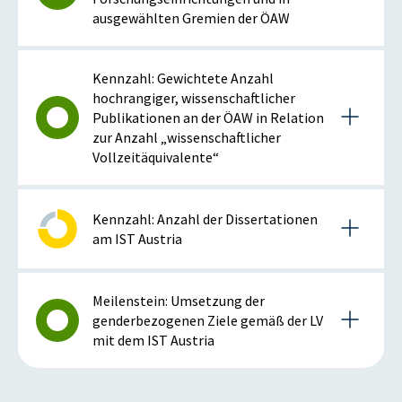
ausgewählten Gremien der ÖAW
Details zur Kennzahl
Kennzahl: Gewichtete Anzahl
hochrangiger, wissenschaftlicher
Publikationen an der ÖAW in Relation
2019
zur Anzahl „wissenschaftlicher
Vollzeitäquivalente“
Anmerkung: positiv bei steigender Kennzahl
Details zur Kennzahl
Kennzahl: Anzahl der Dissertationen
am IST Austria
ISTWERT
ZIELZUSTAND
2019
26,83
24,35
Details zur Kennzahl
Meilenstein: Umsetzung der
%
%
genderbezogenen Ziele gemäß der LV
Anmerkung: positiv bei steigender Kennzahl
mit dem IST Austria
2019
Erläuterung der Entwicklung
ISTWERT
ZIELZUSTAND
Details zum Meilenstein