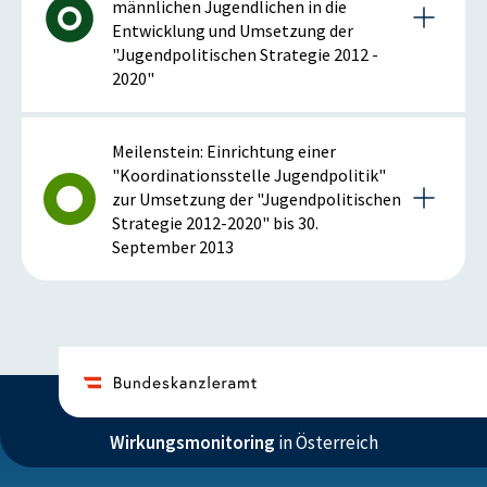
männlichen Jugendlichen in die
Entwicklung und Umsetzung der
"Jugendpolitischen Strategie 2012 -
2020"
Details zur Kennzahl
Meilenstein: Einrichtung einer
"Koordinationsstelle Jugendpolitik"
zur Umsetzung der "Jugendpolitischen
2013
Strategie 2012-2020" bis 30.
September 2013
Anmerkung: positiv bei steigender Kennzahl
Details zum Meilenstein
ISTWERT
ZIELZUSTAND
2013
4.000
1.000
Anzahl
Anzahl
Wirkungsmonitoring
in Österreich
Istzustand (2013)
Einrichtung erfolgte im Sommer 2013