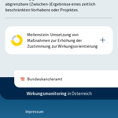
abgrenzbare (Zwischen-)Ergebnisse eines zeitlich
beschränkten Vorhabens oder Projektes.
Meilenstein: Umsetzung von
Maßnahmen zur Erhöhung der
Zustimmung zur Wirkungsorientierung
Details zum Meilenstein
2019
Wirkungsmonitoring
in Österreich
Istzustand (2019)
Die Abstimmung des im Jahr 2018 erstellten
Konzepts – betreffend die Umsetzung der
Impressum
Empfehlungen der externen Evaluierung der