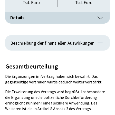
Tsd. Euro
Tsd. Euro
– Zeugenschutz,
– Polizeiliche Durchbeförderung,
– Übergabe von Personen an der Staatsgrenze.
Details
Zielerreichungsgrad der Ziel-Maßnahme:
Erträge
zur Gänze erreicht
IST
PLAN
Beschreibung der finanziellen Auswirkungen
0
0
Aus dem Vorhaben ergeben sich keine finanziellen
Tsd. Euro
Tsd. Euro
Auswirkungen auf den Bundeshaushalt.
Gesamtbeurteilung
Die Ergänzungen im Vertrag haben sich bewährt. Das
Werkleistungen
gegenseitige Vertrauen wurde dadurch weiter verstärkt.
IST
PLAN
Die Erweiterung des Vertrags wird begrüßt. Insbesondere
die Ergänzung um die polizeiliche Durchbeförderung
0
0
ermöglicht nunmehr eine flexiblere Anwendung. Des
Weiteren ist die in Artikel 8 Absatz 3 des Vertrags
Tsd. Euro
Tsd. Euro
vorgesehene Möglichkeit, dass nunmehr die Nacheile auch