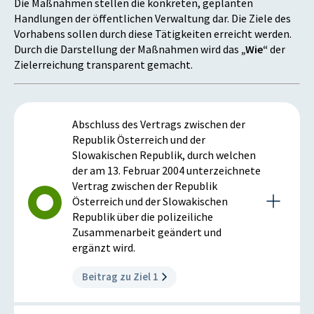
Die Maßnahmen stellen die konkreten, geplanten
Österreich und der Slowakei dar.
Handlungen der öffentlichen Verwaltung dar. Die Ziele des
Ausgangszustand 2014:
Vorhabens sollen durch diese Tätigkeiten erreicht werden.
Durch die Darstellung der Maßnahmen wird das
„Wie“
der
Der bestehende Vertrag stellt kein zeitgemäßes
Zielerreichung transparent gemacht.
Mittel für die polizeiliche Zusammenarbeit zwischen
Österreich und der Slowakei dar.
Zielzustand 2019:
Abschluss des Vertrags zwischen der
Der neue Vertrag erweitert die Möglichkeiten der
Republik Österreich und der
österreichischen Behörden zur Zusammenarbeit mit
Slowakischen Republik, durch welchen
vergleichbaren Stellen in der Slowakei bei der
der am 13. Februar 2004 unterzeichnete
polizeilichen Zusammenarbeit.
Vertrag zwischen der Republik
Istzustand 2019:
Österreich und der Slowakischen
Durch die Erweiterung und Ergänzung des Vertrags
Republik über die polizeiliche
wurde die Kooperation weiter gestärkt und
Zusammenarbeit geändert und
intensiviert. Darüber hinaus konnten aufgrund der
ergänzt wird.
grenzüberschreitenden Zusammenarbeit wichtige
Beitrag zu Ziel 1
Erfahrungen gesammelt werden und können diese in
weiterer Folge in den nationalen Wirkungsbereich
fließen. Insbesondere die Ergänzungen betreffend