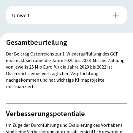
Betrieblicher Sachaufwand
Umwelt
IST
PLAN
0
0
Subdimension(en)
Luft oder Klima
Gesamtbeurteilung
Tsd. Euro
Tsd. Euro
Mit dem österreichischen Beitrag zum GCF konnten
Der Beitrag Österreichs zur 1. Wiederauffüllung des GCF
Klimaschutz- und Anpassungsprojekte mitfinanziert
erstreckt sich über die Jahre 2020 bis 2023. Mit der Zahlung
und Verwaltungskosten des GCF bedeckt werden.
Transferaufwand
von jeweils 25 Mio Euro für die Jahre 2020 bis 2022 ist
Österreich seiner vertraglichen Verpflichtung
IST
PLAN
nachgekommen und hat wichtige Klimaprojekte
mitfinanziert.
0
100.000
Tsd. Euro
Tsd. Euro
Verbesserungspotentiale
Personalaufwand
Im Zuge der Durchführung und Evaluierung des Vorhabens
sind keine Verbesserungspotentiale ersichtlich geworden.