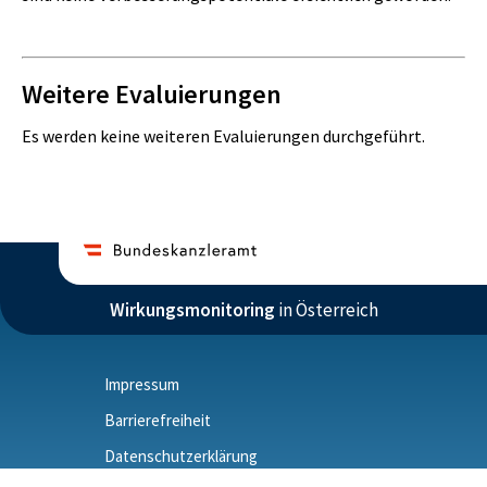
IST
PLAN
0
0
Weitere Evaluierungen
Tsd. Euro
Tsd. Euro
Es werden keine weiteren Evaluierungen durchgeführt.
Sonstige Aufwendungen
IST
PLAN
0
0
Tsd. Euro
Tsd. Euro
Wirkungsmonitoring
in Österreich
Impressum
Aufwendungen gesamt
Barrierefreiheit
IST
PLAN
Datenschutzerklärung
0
100.000