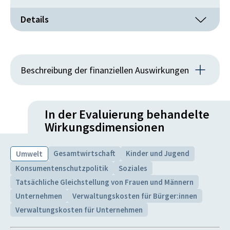
Details
Erträge
IST
PLAN
Beschreibung der finanziellen Auswirkungen
0
0
Es wurden in den Jahren 2020 bis 2022 jeweils 25 Mio
Tsd. Euro
Tsd. Euro
Euro an den Treuhänder des GCF überwiesen.
In der Evaluierung behandelte
Wirkungsdimensionen
Werkleistungen
Gesamtwirtschaft
Kinder und Jugend
Umwelt
IST
PLAN
Konsumentenschutzpolitik
Soziales
0
0
Tatsächliche Gleichstellung von Frauen und Männern
Unternehmen
Verwaltungskosten für Bürger:innen
Tsd. Euro
Tsd. Euro
Verwaltungskosten für Unternehmen