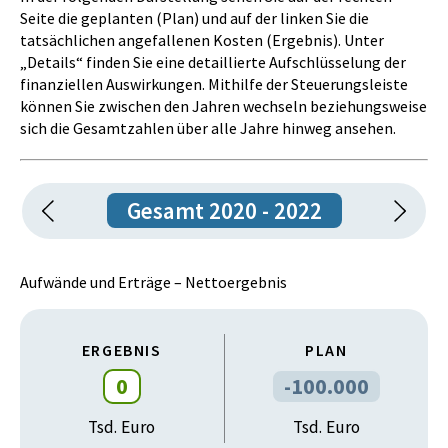
an EU, OECD und UNFCCC
Seite die geplanten (Plan) und auf der linken Sie die
Zielerreichungsgrad des Meilensteins:
tatsächlichen angefallenen Kosten (Ergebnis). Unter
„Details“ finden Sie eine detaillierte Aufschlüsselung der
zur Gänze erreicht
finanziellen Auswirkungen. Mithilfe der Steuerungsleiste
können Sie zwischen den Jahren wechseln beziehungsweise
sich die Gesamtzahlen über alle Jahre hinweg ansehen.
Gesamt 2020 - 2022
Aufwände und Erträge – Nettoergebnis
ERGEBNIS
PLAN
0
-100.000
Tsd. Euro
Tsd. Euro