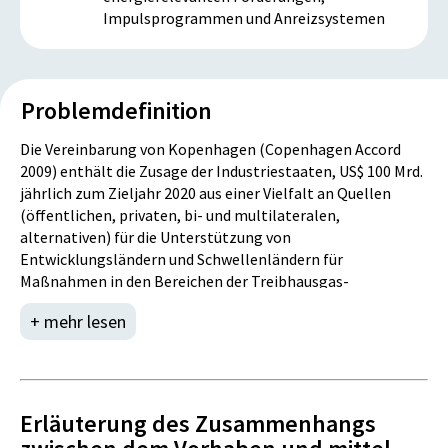
Impulsprogrammen und Anreizsystemen
Problemdefinition
Die Vereinbarung von Kopenhagen (Copenhagen Accord
2009) enthält die Zusage der Industriestaaten, US$ 100 Mrd.
jährlich zum Zieljahr 2020 aus einer Vielfalt an Quellen
(öffentlichen, privaten, bi- und multilateralen,
alternativen) für die Unterstützung von
Entwicklungsländern und Schwellenländern für
Maßnahmen in den Bereichen der Treibhausgas-
Emissionsminderung (mitigation) und der Klimawandel-
+ mehr lesen
Anpassung (adaptation) bereitzustellen. Diese Zusage
wurde in mehreren Vertragsparteienkonferenzen des UN
Rahmenübereinkommens über Klimaänderungen
(UNFCCC), zuletzt bei der 21. Vertragsparteienkonferenz in
Paris 2015, seither bekräftigt.
Erläuterung des Zusammenhangs
Im Copenhagen Accord wird der Green Climate Fund als