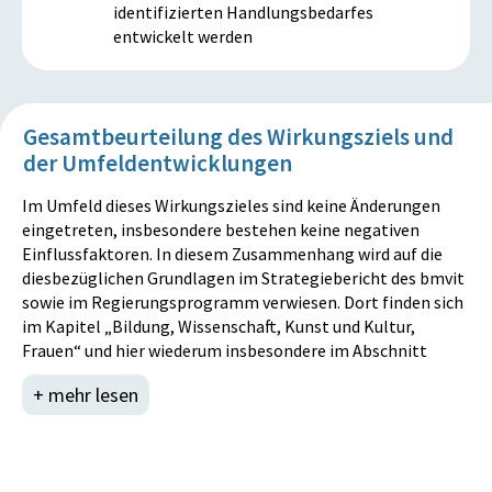
identifizierten Handlungsbedarfes
entwickelt werden
Gesamtbeurteilung des Wirkungsziels und
der Umfeldentwicklungen
Im Umfeld dieses Wirkungszieles sind keine Änderungen
eingetreten, insbesondere bestehen keine negativen
Einflussfaktoren. In diesem Zusammenhang wird auf die
diesbezüglichen Grundlagen im Strategiebericht des bmvit
sowie im Regierungsprogramm verwiesen. Dort finden sich
im Kapitel „Bildung, Wissenschaft, Kunst und Kultur,
Frauen“ und hier wiederum insbesondere im Abschnitt
„Frauen“ klare Arbeitsaufträge für die im Rahmen dieses
+ mehr lesen
Wirkungsziels verfolgten Aktivitäten wieder. Durch die in
diesem Sinne durchgeführten, oben dargestellten Studien
und laufenden Untersuchungen kann daher weiterhin
konkret an vorhergehende Analysen angeschlossen