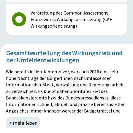
Verbreitung des Common Assessment
Frameworks Wirkungsorientierung (CAF
Wirkungsorientierung)
Gesamtbeurteilung des Wirkungsziels und
der Umfeldentwicklungen
Wie bereits in den Jahren zuvor, war auch 2016 eine sehr
hohe Nachfrage der BürgerInnen nach umfassender
Information über Staat, Verwaltung und Regierungsarbeit
zu verzeichnen. Es bleibt daher prioritäres Ziel des
Bundeskanzleramts bzw. des Bundespressediensts, diese
Informationen schnell, aktuell und präzise bereitzustellen.
Angesichts immer knapper werdender Budgetmittel und
Personalressourcen wird in der Verwaltung der Trend zu
+ mehr lesen
Shared Services bestehen bleiben und die Servicefunktionen
des Bundespressediensts im Bereich Foto-, Videoservice und