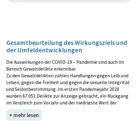
Gesamtbeurteilung des Wirkungsziels und
der Umfeldentwicklungen
Die Auswirkungen der COVID-19 – Pandemie sind auch im
Bereich Gewaltdelikte erkennbar.
Zu den Gewaltdelikten zählen Handlungen gegen Leib und
Leben, gegen die Freiheit und gegen die sexuelle Integrität
und Selbstbestimmung. Im ersten Pandemiejahr 2020
wurden 67.051 Delikte zur Anzeige gebracht, ein Rückgang
im Vergleich zum Vorjahr und der niedrigste Wert der
letzten Jahre. Im zweiten Pandemiejahr 2021 ist die Zahl
+ mehr lesen
der Anzeigen wieder geringfügig um 0,6 Prozent gestiegen
(2021: 67.441). 86,2 Prozent der angezeigten Gewaltdelikte
konnten aufgeklärt werden. 2021 hat die Polizei ein Bündel
an rechtlichen und organisatorischen Maßnahmen