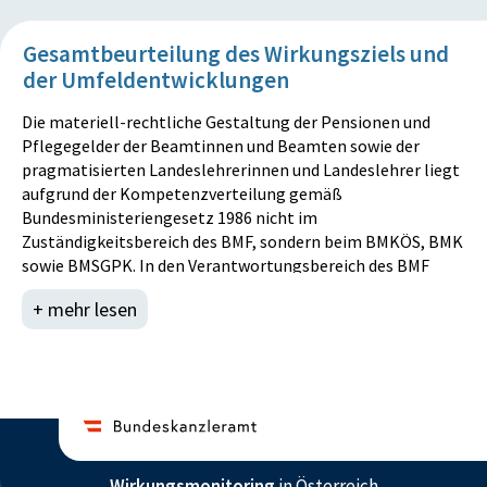
Gesamtbeurteilung des Wirkungsziels und
der Umfeldentwicklungen
Die materiell-rechtliche Gestaltung der Pensionen und
Pflegegelder der Beamtinnen und Beamten sowie der
pragmatisierten Landeslehrerinnen und Landeslehrer liegt
aufgrund der Kompetenzverteilung gemäß
Bundesministeriengesetz 1986 nicht im
Zuständigkeitsbereich des BMF, sondern beim BMKÖS, BMK
sowie BMSGPK. In den Verantwortungsbereich des BMF
fällt die Besoldung und damit die Aufgabe, die aufgrund der
+ mehr lesen
geltenden Gesetzeslage den Anspruchsberechtigten
gebührenden Mittel auszuzahlen. Durch die rechtzeitige
und korrekte Erstellung der Monatsvoranschläge sowie die
Überweisung der Ruhe- und Versorgungsgenüsse an die
auszahlenden Stellen (ÖBB, Landeslehrer) konnte die
fristgerechte und vollumfängliche Auszahlung 2022 zu
100% eingehalten werden.
Wirkungsmonitoring
in Österreich