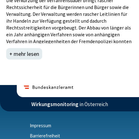
Die Verkürzung der Verfahrensdauer bringt rascher
Rechtssicherheit für die Bürgerinnen und Bürger sowie die
Verwaltung. Der Verwaltung werden rascher Leitlinien für
ihr Handeln zur Verfügung gestellt und dadurch
Rechtsstreitigkeiten vorgebeugt. Der Abbau von länger als
ein Jahr anhängigen Verfahren sowie von anhängigen
Verfahren in Angelegenheiten der Fremdenpolizei konnten
durch einen effizienten Personaleinsatz stetig
+ mehr lesen
vorangetrieben werden. Trotz Steigerung des Neuanfalles
im Jahr 2023 konnte eine leichte Reduktion der länger als
ein Jahr anhängigen Verfahren erreicht werden. Für die
Folgejahre ist jedoch eine Steigerung der überjährigen
Verfahren zu erwarten.
SDG (16.3): Die Rechtsstaatlichkeit auf nationaler und
internationaler Ebene fördern und den gleichberechtigten
Zugang aller zur Justiz gewähren.
Wirkungsmonitoring
in Österreich
Impressum
Barrierefreiheit